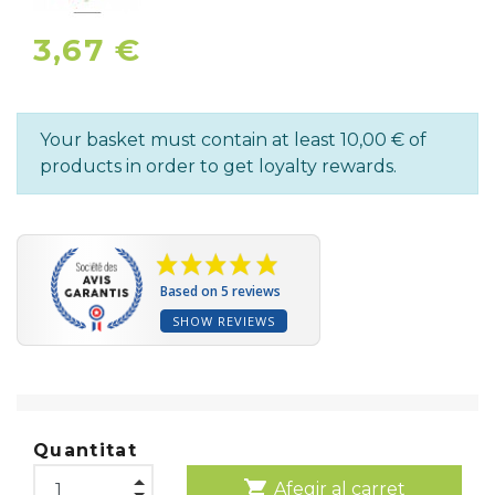
3,67 €
Your basket must contain at least 10,00 € of
products in order to get loyalty rewards.
Based on 5 reviews
SHOW REVIEWS
Quantitat
shopping_cart
Afegir al carret