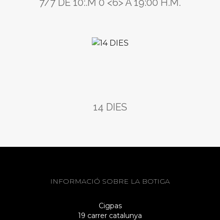
7/7 DE 10:.M 0 <6> A 19:00 H.M.
14 DIES
INFORMACIÓ SOBRE LA BOTIGA
Cigpas
19 carrer catalunya