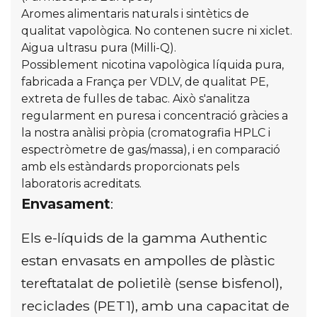
Aromes alimentaris naturals i sintètics de
qualitat vapològica. No contenen sucre ni xiclet.
Aigua ultrasu pura (Milli-Q).
Possiblement nicotina vapològica líquida pura,
fabricada a França per VDLV, de qualitat PE,
extreta de fulles de tabac. Això s'analitza
regularment en puresa i concentració gràcies a
la nostra anàlisi pròpia (cromatografia HPLC i
espectròmetre de gas/massa), i en comparació
amb els estàndards proporcionats pels
laboratoris acreditats.
Envasament
:
Els e-líquids de la gamma Authentic
estan envasats en ampolles de plàstic
tereftatalat de polietilè (sense bisfenol),
reciclades (PET1), amb una capacitat de