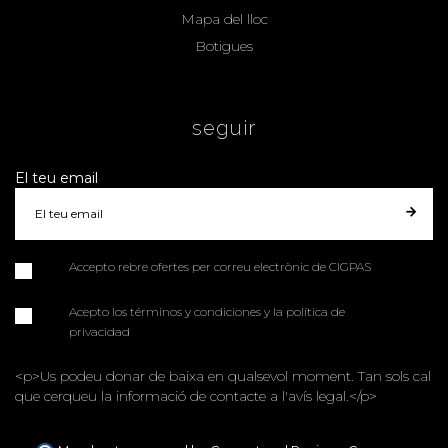
Mapa del lloc
Botigues
seguir
El teu email
Accepto rebre ofertes per correu electrònic de CIGPAS
Acepto los términos y condiciones y la política de
privacidad
<p>Us podeu donar de baixa en qualsevol moment. Tan sols cal
que cerqueu la informació de contacte a l'avís legal.</p>