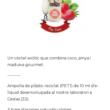
Un còctel exòtic que combina coco, pinya i
maduixa gourmet.
---------
Ampolla de plàstic reciclat (PET1) de 10 ml d'e-
líquid desenvolupada al nostre laboratori a
Cestas (33).
A base d'aromes naturals i síntesi.