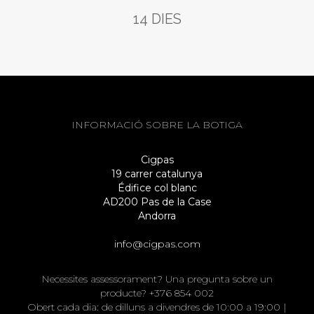
14 DIES
INFORMACIÓ SOBRE LA BOTIGA
Cigpas
19 carrer catalunya
Édifice col blanc
AD200 Pas de la Case
Andorra
info@cigpas.com
Necessites assessorament? Una pregunta sobre un
producte? +376 854 002
Obert cada dia: de dilluns a divendres de 10:00 a 19:00 |