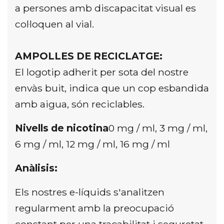
a persones amb discapacitat visual es
col·loquen al vial.
AMPOLLES DE RECICLATGE:
El logotip
adherit per sota del nostre
envàs buit, indica que un cop esbandida
amb aigua, són reciclables.
Nivells de nicotina
0 mg / ml, 3 mg / ml,
6 mg / ml, 12 mg / ml, 16 mg / ml
Anàlisis:
Els nostres e-líquids s'analitzen
regularment amb la preocupació
constant per una traçabilitat i seguretat