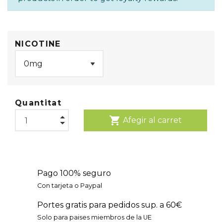
NICOTINE
Quantitat
shopping_cart
Afegir al carret
Pago 100% seguro
Con tarjeta o Paypal
Portes gratis para pedidos sup. a 60€
Solo para paises miembros de la UE