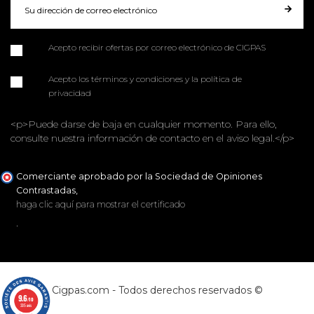
Acepto recibir ofertas por correo electrónico de CIGPAS
Acepto los términos y condiciones y la política de
privacidad
<p>Puede darse de baja en cualquier momento. Para ello,
consulte nuestra información de contacto en el aviso legal.</p>
Comerciante aprobado por la Sociedad de Opiniones
Contrastadas,
haga clic aquí para mostrar el certificado
.
Cigpas.com - Todos derechos reservados ©
9.6
/10
335 avis