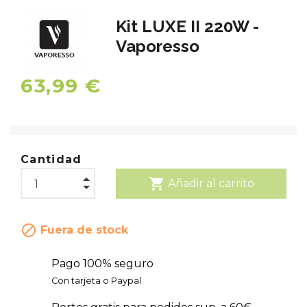
Kit LUXE II 220W -
Vaporesso
63,99 €
Cantidad
shopping_cart
Añadir al carrito

Fuera de stock
Pago 100% seguro
Con tarjeta o Paypal