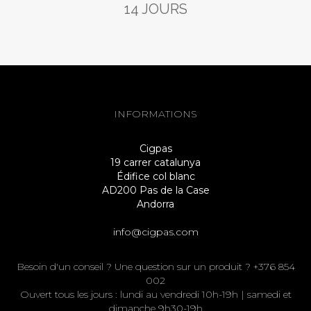
14 JOURS
INFORMATIONS
Cigpas
19 carrer catalunya
Édifice col blanc
AD200 Pas de la Case
Andorra
info@cigpas.com
Besoin d'un conseil ? Une question sur un produit ? +376 854
002
Ouvert tous les jours : lundi au vendredi 10h-19h | samedi et
dimanche 9h30-19h