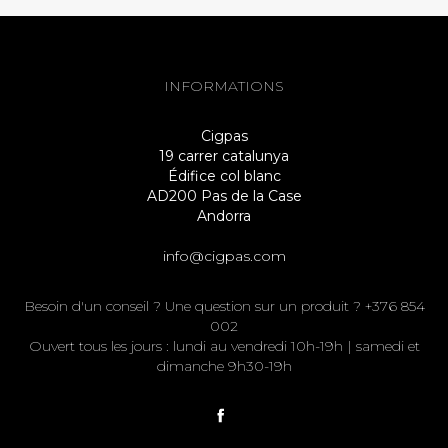
INFORMATIONS
Cigpas
19 carrer catalunya
Édifice col blanc
AD200 Pas de la Case
Andorra
info@cigpas.com
Besoin d'un conseil ? Une question sur un produit ? +376 854
002
Ouvert tous les jours : lundi au vendredi 10h-19h | samedi et
dimanche 9h30-19h