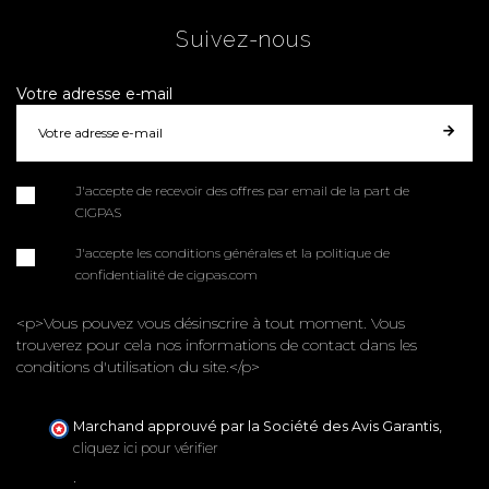
Suivez-nous
Votre adresse e-mail
J'accepte de recevoir des offres par email de la part de
CIGPAS
J'accepte les conditions générales et la politique de
confidentialité de cigpas.com
<p>Vous pouvez vous désinscrire à tout moment. Vous
trouverez pour cela nos informations de contact dans les
conditions d'utilisation du site.</p>
Marchand approuvé par la Société des Avis Garantis,
cliquez ici pour vérifier
.