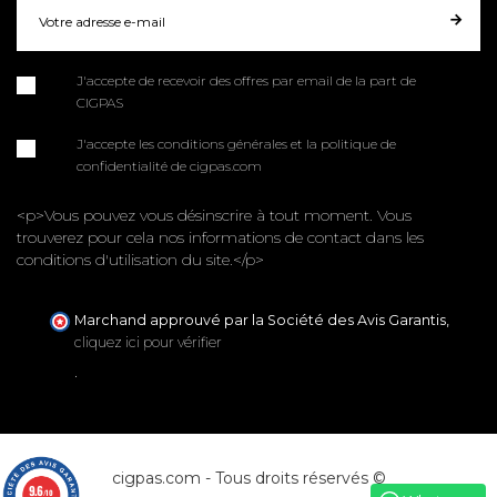
J'accepte de recevoir des offres par email de la part de
CIGPAS
J'accepte les conditions générales et la politique de
confidentialité de cigpas.com
<p>Vous pouvez vous désinscrire à tout moment. Vous
trouverez pour cela nos informations de contact dans les
conditions d'utilisation du site.</p>
Marchand approuvé par la Société des Avis Garantis,
cliquez ici pour vérifier
.
cigpas.com - Tous droits réservés ©
9.6
/10