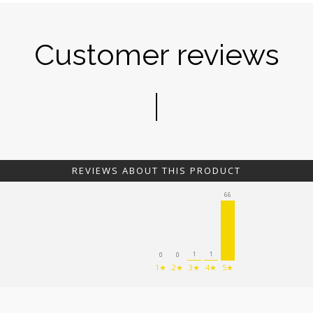
Customer reviews
REVIEWS ABOUT THIS PRODUCT
66
1
1
0
0
1★
2★
3★
4★
5★