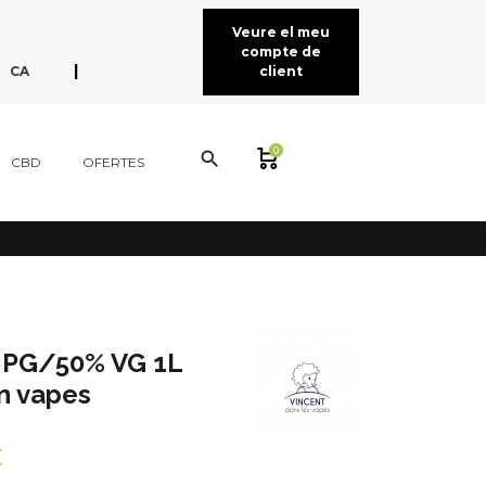
Veure el meu
compte de
expand_more
|
CA
client
EN
FR
ES
0
search
CBD
OFERTES
 PG/50% VG 1L
n vapes
€