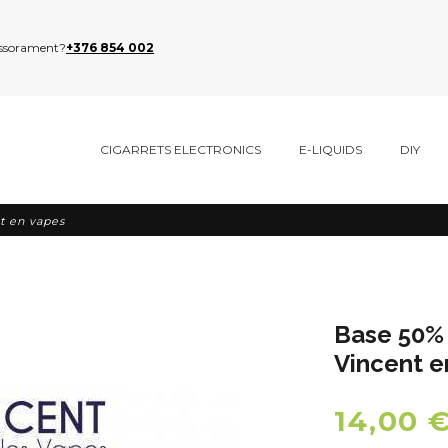
sessorament?
+376 854 002
CIGARRETS ELECTRONICS
E-LIQUIDS
DIY
t en vapes
Base 50%
Vincent e
14,00 