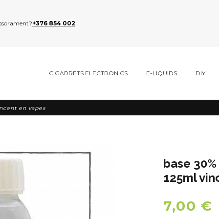
sessorament?
+376 854 002
CIGARRETS ELECTRONICS
E-LIQUIDS
DIY
ncent en vapes
base 30%
125ml vin
7,00 €