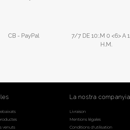
CB - PayPal
7/7 DE 10:.M 0 <6> A 
H.M.
cles
La nostra companyi
rebaixats
Livraison
roductes
Mentions légales
s venuts
Conditions d'utilisation