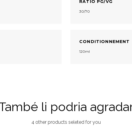
RATIO PG/VG
30/70
CONDITIONNEMENT
120ml
També li podria agrada
4 other products seleted for you