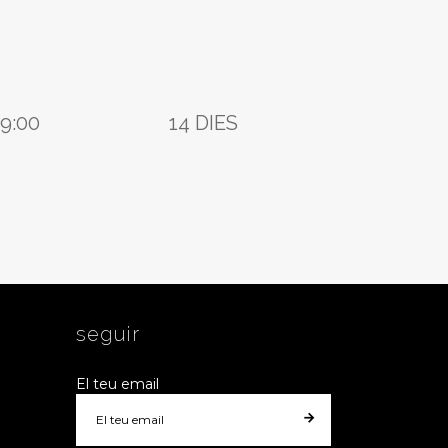
19:00
14 DIES
a
seguir
El teu email