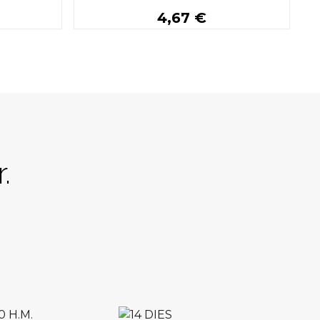
4,67 €
Buy
.