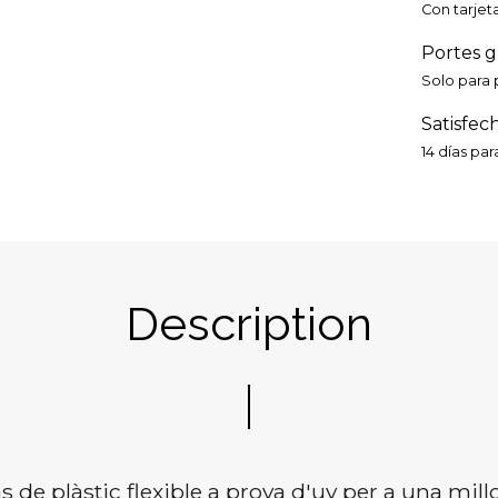
Con tarjet
Portes g
Solo para 
Satisfec
14 días pa
Description
 de plàstic flexible a prova d'uv per a una millor