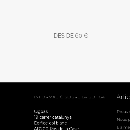
DES DE 60 €
Arti
INFORMACIÓ SOBRE LA BOTIGA
Cigpas
Preus 
19 carrer catalunya
Nous p
Édifice col blanc
Els mé
AD200 Pas de la Case