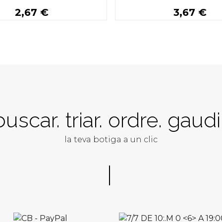
2,67 €
3,67 €
Buy
Buy
buscar. triar. ordre. gaudir
la teva botiga a un clic