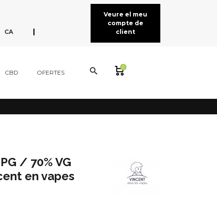
Veure el meu
compte de
expand_more
|
CA
client
EN
FR
ES
0
search
CBD
OFERTES
 PG / 70% VG
cent en vapes