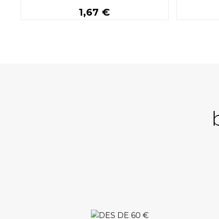
1,67 €
Buy