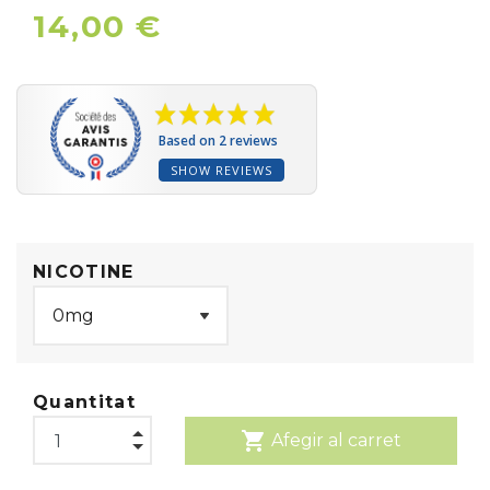
14,00 €
Based on 2 reviews
SHOW REVIEWS
NICOTINE
Quantitat
shopping_cart
Afegir al carret