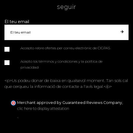
seguir
El teu email
Accepto rebre ofertes per correu electrònic de CIGPAS
Acepto los términos y condiciones y la política de
privacidad
<p>Us podeu donar de baixa en qualsevol moment. Tan sols cal
que cerqueu la informació de contacte a l'avís legal.</p>
Merchant approved by Guaranteed Reviews Company,
clic here to display attestation
.