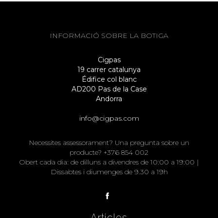
INFORMACIÓ SOBRE LA BOTIGA
Cigpas
19 carrer catalunya
Édifice col blanc
AD200 Pas de la Case
Andorra
info@cigpas.com
Necessites assessorament? Una pregunta sobre un
producte? +376 854 002
Obert cada dia: de dilluns a divendres de 10:00 a 19:00 |
Dissabtes i diumenges de 9.30 a 19h
Articles