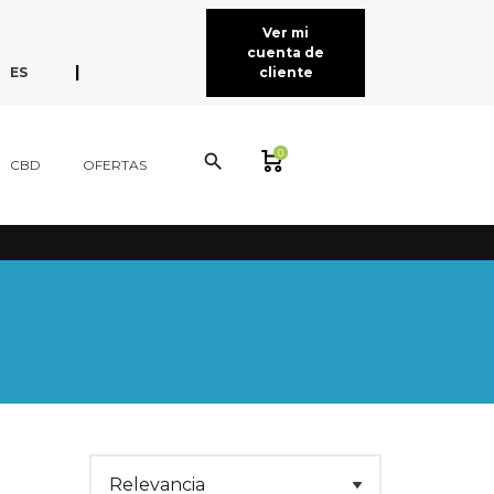
Ver mi
cuenta de
expand_more
|
ES
cliente
EN
FR
CA
0
search
CBD
OFERTAS