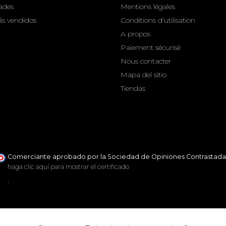
ades
Mentions légales
s vendidos
Conditions d'utilisation
A propos
Paiement sécurisé
Nous contacter
Mapa del sitio
Tiendas
Comerciante aprobado por la Sociedad de Opiniones Contrastada
haga clic aquí para mostrar el certificado
.