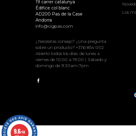
19 carrer catalunya
Noved
Édifice col blanc
Los má
AD200 Pas de la Case
Andorra
info@cigpas.com
¿Necesitas consejo? ¿Una pregunta
sobre un producto? +376 854 002
Abierto todos los días: de lunes a
viernes de 10:00 a 19:00 | Sábado y
domingo de 9:30am-7pm
9.6
/10