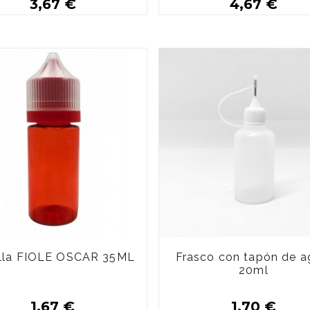
3,67 €
4,67 €
Buy
Buy
lla FIOLE OSCAR 35ML
Frasco con tapón de a
20ml
1,67 €
1,70 €