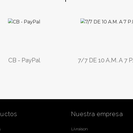
CB - PayPal
7/7 DE 10 A.M. A 7 P
ductos
Nuestra empresa
s
Livraison