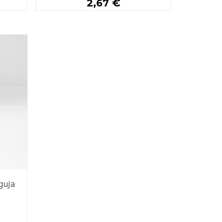
2,67 €
Buy
guja