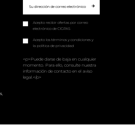
Acepto recibir ofertas por correo
electrónico de CIGPAS
Acepto los términos y condiciones y
la política de privacidad
<p>Puede darse de baja en cualquier
momento. Para ello, consulte nuestra
información de contacto en el aviso
legal.</p>
s,