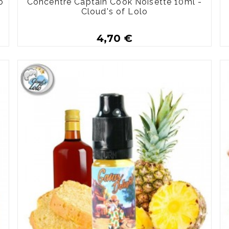
o
Concentré Captain Cook Noisette 10ml -
Cloud's of Lolo
4,70 €
Plus de détails