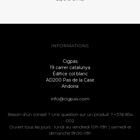
INFORMATIONS
Cigpas
19 carrer catalunya
Édifice col blanc
AD200 Pas de la Case
Andorra
info@cigpas.com
Besoin d'un conseil ? Une question sur un produit ? +376 854
002
Ouvert tous les jours : lundi au vendredi 10h-19h | samedi et
dimanche 9h30-19h